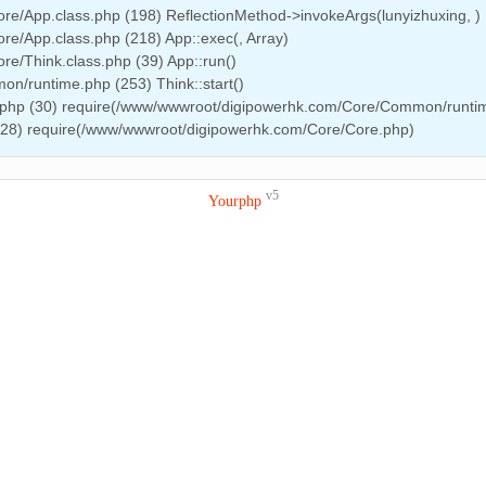
re/App.class.php (198) ReflectionMethod->invokeArgs(lunyizhuxing, )
e/App.class.php (218) App::exec(, Array)
e/Think.class.php (39) App::run()
n/runtime.php (253) Think::start()
.php (30) require(/www/wwwroot/digipowerhk.com/Core/Common/runti
(28) require(/www/wwwroot/digipowerhk.com/Core/Core.php)
v5
Yourphp