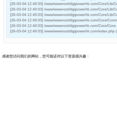
[26-03-04 12:40:03] /www/wwwroot/digipowerhk.com/Core/Lib/Co
[26-03-04 12:40:03] /www/wwwroot/digipowerhk.com/Core/Lib/Cor
[26-03-04 12:40:03] /www/wwwroot/digipowerhk.com/Core/Lib/Cor
[26-03-04 12:40:03] /www/wwwroot/digipowerhk.com/Core/Commo
[26-03-04 12:40:03] /www/wwwroot/digipowerhk.com/Core/Core
[26-03-04 12:40:03] /www/wwwroot/digipowerhk.com/index.php 
感谢您访问我们的网站，您可能还对以下资源感兴趣：