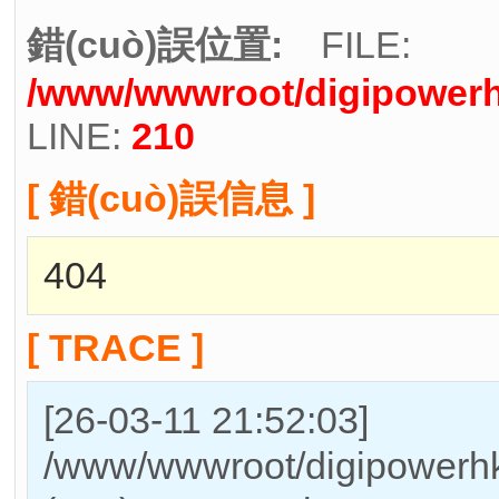
錯(cuò)誤位置:
FILE:
/www/wwwroot/digipowerh
LINE:
210
[ 錯(cuò)誤信息 ]
404
[ TRACE ]
[26-03-11 21:52:03]
/www/wwwroot/digipowerhk