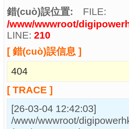
錯(cuò)誤位置:
FILE:
/www/wwwroot/digipowerh
LINE:
210
[ 錯(cuò)誤信息 ]
404
[ TRACE ]
[26-03-04 12:42:03]
/www/wwwroot/digipowerhk